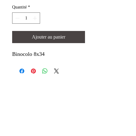
Quantité
*
Ajouter au panier
Binocolo 8x34
Où nous trouver
Adresse:
Via Giuseppe Motta 2,
6850 Mendrisio
Numéro de téléphone:
+41 (0) 91 646 87
61