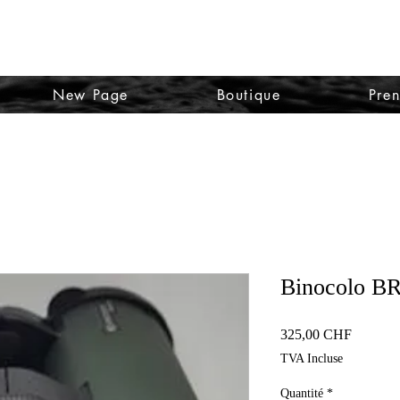
SA
New Page
Boutique
Pren
Binocolo B
Prix
325,00 CHF
TVA Incluse
Quantité
*