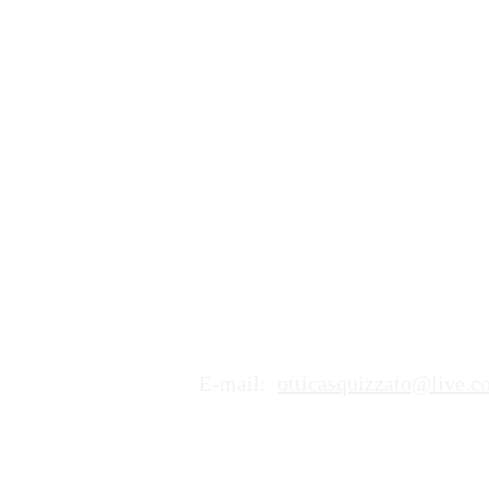
Où nous trou
Adresse:
Via Giuseppe Motta 2,
6850 Mendrisio
Numéro de téléphone:
+41 (0)
61
E-mail:
otticasquizzato@live.