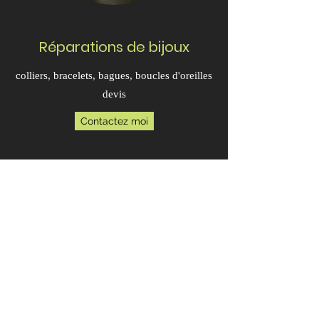
Réparations de bijoux
colliers, bracelets, bagues, boucles d'oreilles
devis
Contactez moi
Où nous trouver
Adresse:
Via Giuseppe Motta 2,
6850 Mendrisio
Numéro de téléphone:
+41 (0) 91 646 87
61
E-mail:
otticasquizzato@live.com